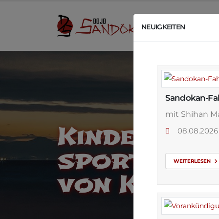
U
NEUIGKEITEN
Sandokan-Fah
mit Shihan Ma
Kinderturn
08.08.20
sportliche
WEITERLESEN
von Kinder