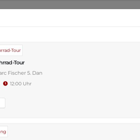
NSER DOJO
ANGEBOT
WO & WANN
VERAN
rrad-Tour
rc Fischer 5. Dan
en,
26
12:00 Uhr
 Entwicklung
n