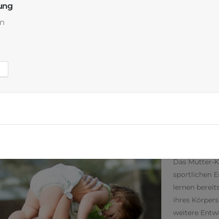
ung
n
nderturnen
 3 JAHRE
ltern-Kind-Turnen bildet die Grundlage der sportli
Das Mutter-K
sportlichen E
lernen bereit
ihres Körpers
weitere Entw