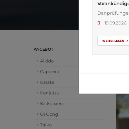
Vorankündig
Danprüfunge
19.09.2026
WEITERLESEN
ANGEBOT
Ki
Aikido
1 BIS
Capoeira
Das E
Karate
Kenjutsu
Kickboxen
Qi Gong
Taiko