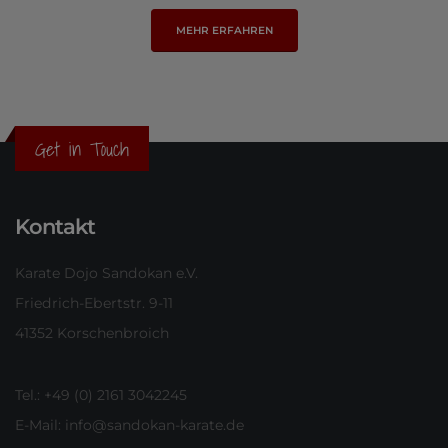
MEHR ERFAHREN
Get in Touch
Kontakt
Karate Dojo Sandokan e.V.
Friedrich-Ebertstr. 9-11
41352 Korschenbroich
Tel.: +49 (0) 2161 3042245
E-Mail:
info@sandokan-karate.de