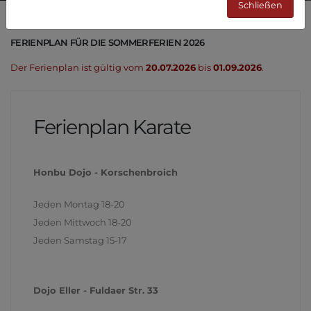
Schließen
FERIENPLAN FÜR DIE SOMMERFERIEN 2026
Der Ferienplan ist gültig vom
20.07.2026
bis
01.09.2026
.
Ferienplan Karate
Honbu Dojo - Korschenbroich
Jeden Montag 18-20
Jeden Mittwoch 18-20
Jeden Samstag 15-17
Dojo Eller - Fuldaer Str. 33