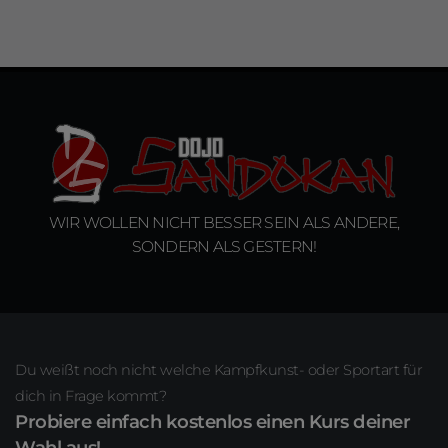
W
I
R
W
O
L
L
E
N
N
I
C
H
T
B
E
S
S
E
R
S
E
I
N
A
L
S
A
N
D
E
R
E
,
S
O
N
D
E
R
N
A
L
S
G
E
S
T
E
R
N
!
Du weißt noch nicht welche Kampfkunst- oder Sportart für
dich in Frage kommt?
Probiere einfach kostenlos einen Kurs deiner
Wahl aus!