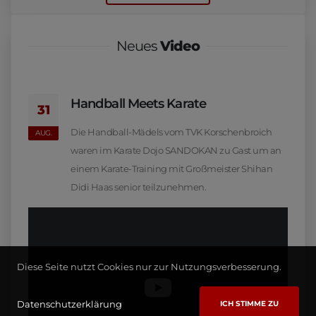
Neues
Video
Handball Meets Karate
31
Die Handball-Mädels vom TVK Korschenbroich
AUG.
waren im Karate Dojo SANDOKAN zu Gast um an
einem Karate-Training mit Großmeister Shihan
Didi Haas senior teilzunehmen.
Diese Seite nutzt Cookies nur zur Nutzungsverbesserung.
Datenschutzerklärung
ICH STIMME ZU