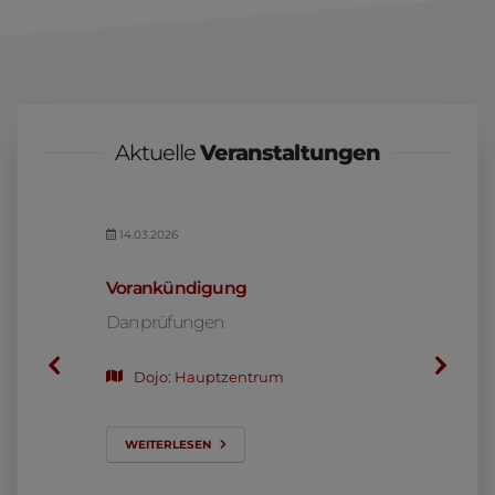
Aktuelle
Veranstaltungen
14.03.2026
02.05.20
ehrgang
Vorankündigung
Sandoka
Danprüfungen
mit Shih
Dojo: Hauptzentrum
08.0
Dojo
WEITERLESEN
WEITER