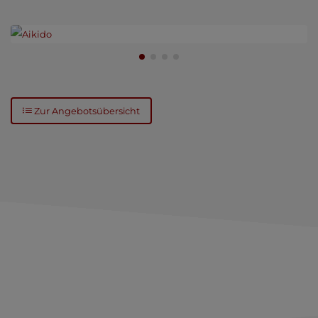
AIKIDO
Eine japanische Kampfkunst.
Hebel und Würfe wurden im Aikido weiterentwickelt und sind
Grundlage des Trainings.
Zur Angebotsübersicht