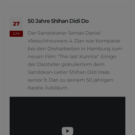
50 Jahre Shihan Didi Do
27
Der Sandokaner Sensei Daniel
JUNI
Vleeschhouwers 4. Dan war Komparse
bei den Dreharbeiten in Hamburg zum
neuen Film: "The last Kumite". Einige
der Darsteller gratuliertem dem
Sandokan-Leiter Shihan Didi Haas
senior 9. Dan zu seinem 50 jährigen
Karate-Jubiläum.