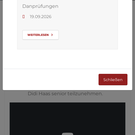
Danprüfungen
19.09.2026
Zeige
1-5
von
9
Einträgen.
«
1
2
»
WEITERLESEN
Handball Meets Karate
31
Die Handball-Mädels vom TVK
AUG.
Korschenbroich waren im Karate Dojo
SANDOKAN zu Gast um an einem
Schließen
Karate-Training mit Großmeister Shihan
Didi Haas senior teilzunehmen.