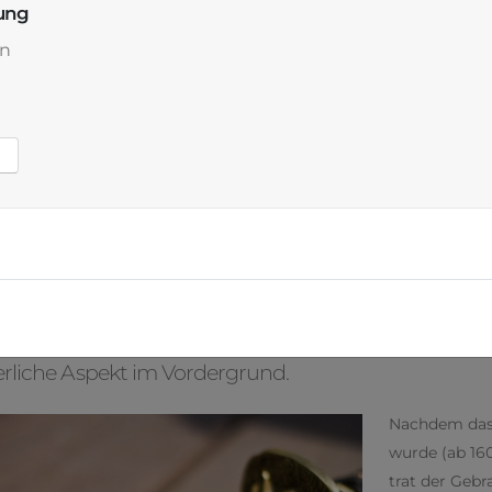
ung
n
njutsu
SCHWERTKAMPFKUNST DER SAMURAI.
utsu bedeutet Schwertkunst und steht für den rea
nischen Schwert.
 alte Kriegskunst diente früher ausnahmslos dazu im
rliche Aspekt im Vordergrund.
Nachdem das 
wurde (ab 16
trat der Gebr