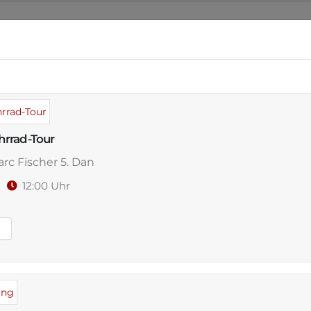
NSER DOJO
ANGEBOT
WO & WANN
VERAN
rrad-Tour
rc Fischer 5. Dan
26
12:00 Uhr
skunst