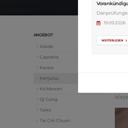
Vorankündig
Danprüfunge
19.09.2026
ANGEBOT
Ke
WEITERLESEN
Aikido
DIE 
Capoeira
Kenj
Karate
japa
Kenjutsu
Diese
Kickboxen
körpe
Qi Gong
Taiko
Tai CHi Chuan