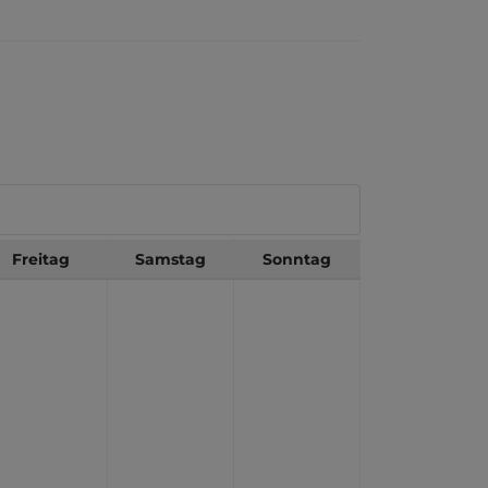
Freitag
Samstag
Sonntag
Kenjutsu
Freitag
19:00 - 20:00
Jugend und
Erwachsene
orschenbroic
h
Details