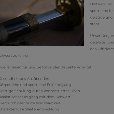
Hintergrund. 
sportliche Ke
geistige und
steht.
Unser Kenjuts
gelehrte Toy
den Offizier
hwert zu lehren.
rweile haben für uns die folgenden Aspekte Priorität:
Gesundheit des Ausübenden
Körperliche und sportliche Ertüchtigung
Geistige Schulung durch konzentriertes Üben
Realistischer Umgang mit dem Schwert
Hierdurch geschulte Wachsamkeit
Charakterliche Weiterentwicklung