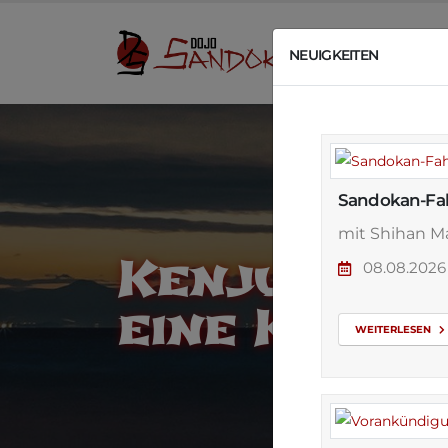
U
NEUIGKEITEN
Sandokan-Fah
mit Shihan Ma
Kenjutsu,
08.08.20
eine Krieg
WEITERLESEN