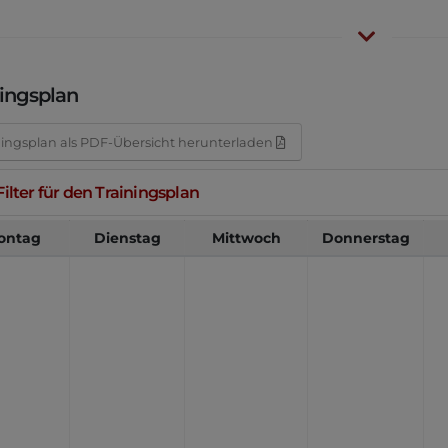
ningsplan
ningsplan als PDF-Übersicht herunterladen
ilter für den Trainingsplan
ontag
Dienstag
Mittwoch
Donnerstag
Kenjutsu
Mittwoch
19:00 - 20:00
Ab 14 Jahre
Jünkerath
K
Details