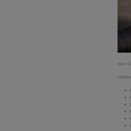
dem Sc
Mittle