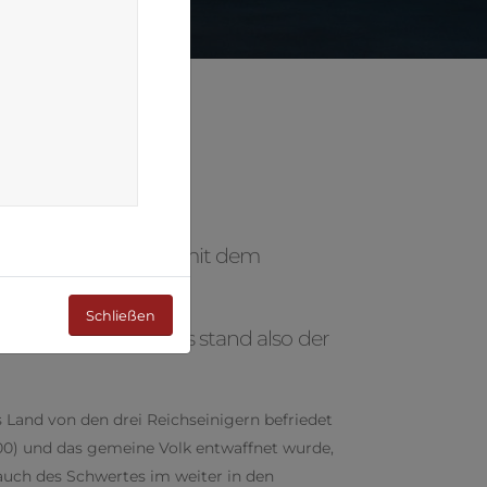
litätsnahen Umgang mit dem
Schließen
 Kampf zu siegen. Es stand also der
Land von den drei Reichseinigern befriedet
00) und das gemeine Volk entwaffnet wurde,
auch des Schwertes im weiter in den