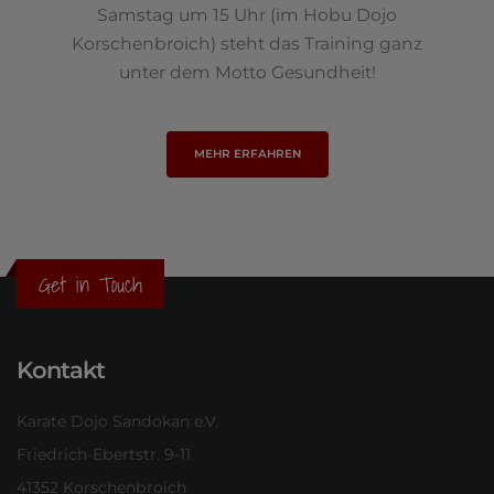
Samstag um 15 Uhr (im Hobu Dojo
Korschenbroich) steht das Training ganz
unter dem Motto Gesundheit!
MEHR ERFAHREN
Get in Touch
Kontakt
Karate Dojo Sandokan e.V.
Friedrich-Ebertstr. 9-11
41352 Korschenbroich