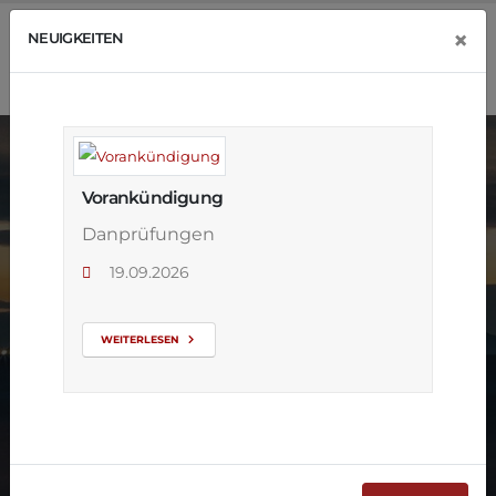
×
NEUIGKEITEN
Vorankündigung
Danprüfungen
19.09.2026
Qi Gong,
eine
WEITERLESEN
ganzheitliche
Methode