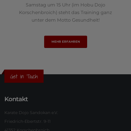
Samstag um 15 Uhr (im Hobu Dojo
Korschenbroich) steht das Training ganz
unter dem Motto Gesundheit!
MEHR ERFAHREN
Get in Touch
Kontakt
Karate Dojo Sandokan e.V.
Friedrich-Ebertstr. 9-11
41352 Korschenbroich