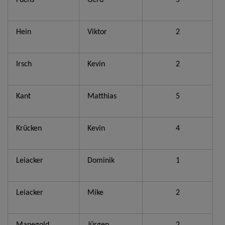
Fuchs
Gerd
5
Hein
Viktor
2
Irsch
Kevin
2
Kant
Matthias
5
Krücken
Kevin
4
Leiacker
Dominik
1
Leiacker
Mike
2