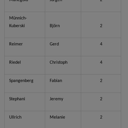
Manegold
Jürgen
2
Münnich-
Kuberski
Björn
2
Reimer
Gerd
4
Riedel
Christoph
4
Spangenberg
Fabian
2
Stephani
Jeremy
2
Ullrich
Melanie
2