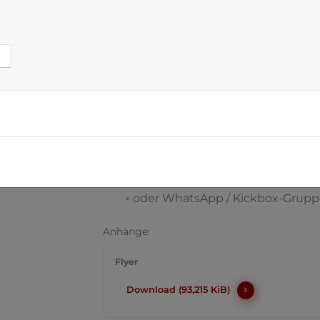
Leitung: Shihan Didi Haas senior 9. Da
Gebühren: 15 €
Teilnahme an der Prüfung nur mit Ge
Anmeldemöglichkeiten:
◦ über Deinen Trainer
◦ oder persönlich im Dojo-Büro
◦ oder info@sandokan-karate.de
◦ oder Tel: 02161 – 304 2245
◦ oder WhatsApp / Kickbox-Grupp
Anhänge:
Flyer
Download (93,215 KiB)