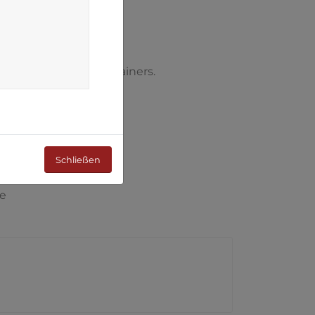
n
nehmigung Deines Trainers.
Schließen
e