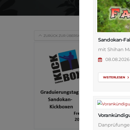
ZURÜCK ZUR ÜBERSICHT
Sandokan-Fah
mit Shihan Ma
08.08.20
WEITERLESEN
Vorankündig
Danprüfunge