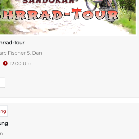
rrad-Tour
Graduierungstag Sandokan Ki
rc Fischer 5. Dan
Leitung: Shihan Didi Haas senior 9. Dan
26
12:00 Uhr
16.06.2023
20:00 - 21:00 Uhr
Dojo: Hauptzentrum
Honbu Dojo
Friedrich-Ebertsrtaße 9-11
41352 Korschenbroich
ung
Die Urkundenausgabe ist am Samstag,
n
anlässlich der Jubiläumsfeier.