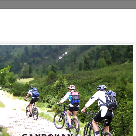
NSER DOJO
ANGEBOT
WO & WANN
VERAN
ngstag
Kickboxen