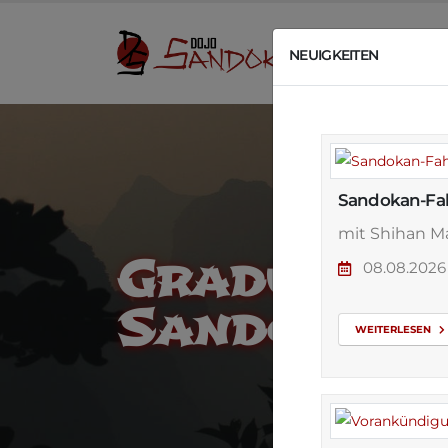
U
NEUIGKEITEN
Sandokan-Fah
mit Shihan Ma
Graduieru
08.08.20
Sandokan-
WEITERLESEN