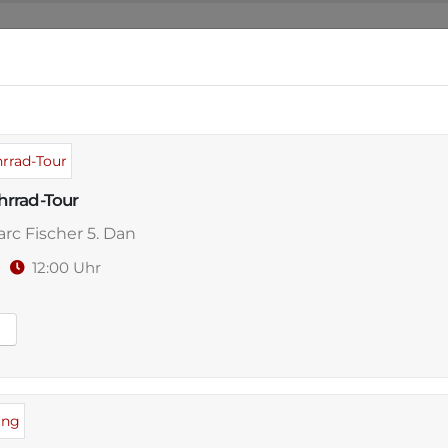
NSER DOJO
ANGEBOT
WO & WANN
VERAN
rrad-Tour
rc Fischer 5. Dan
ngswoche
26
12:00 Uhr
Kickboxen