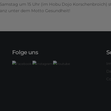
Samstag um 15 Uhr (im Hobu Dojo Korschenbroich) s
ganz unter dem Motto Gesundheit!
Folge uns
S
I
Da
Co