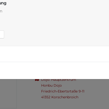
ung
n
Graduierungswoche Sandokan
Termine vom 14. - 18.05.2024
Von:
14.05.2024
Bis:
18.05.2024
Dojo: Hauptzentrum
Honbu Dojo
Friedrich-Ebertsrtaße 9-11
41352 Korschenbroich