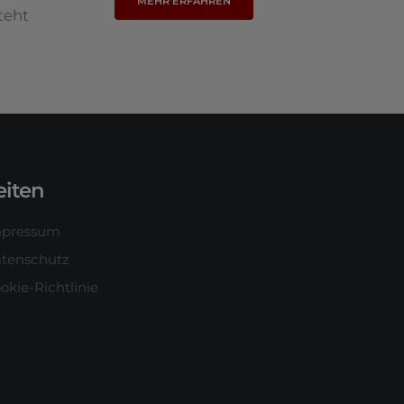
MEHR ERFAHREN
teht
eiten
mpressum
tenschutz
okie-Richtlinie