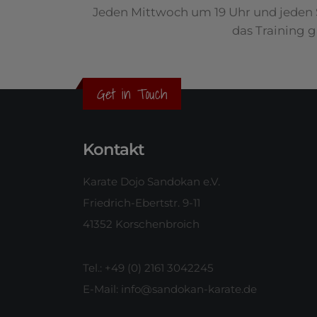
Jeden Mittwoch um 19 Uhr und jeden 
das Training 
Get in Touch
Kontakt
Karate Dojo Sandokan e.V.
Friedrich-Ebertstr. 9-11
41352 Korschenbroich
Tel.: +49 (0) 2161 3042245
E-Mail:
info@sandokan-karate.de