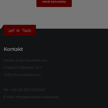
MEHR ERFAHREN
Get in Touch
Kontakt
Karate Dojo Sandokan e.V.
Friedrich-Ebertstr. 9-11
41352 Korschenbroich
Tel.: +49 (0) 2161 3042245
E-Mail:
info@sandokan-karate.de