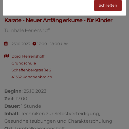
Schließen
Karate - Neuer Anfängerkurse - für Kinder
Turnhalle Herrenshoff
25.10.2023
17:00 - 18:00 Uhr
Dojo: Herrenshoff
Grundschule
Schaffenbergstraße 2
41352 Korschenbroich
Beginn
: 25.10.2023
Zeit
: 17:00
Dauer
: 1 Stunde
Inhalt
: Techniken zur Selbstverteidigung,
Gesundheitsübungen und Charakterschulung
Ort
: Turnhalle Herrenshoff