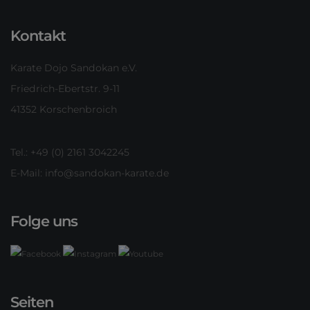
Kontakt
Karate Dojo Sandokan e.V.
Friedrich-Ebertstr. 9-11
41352 Korschenbroich
Tel.: +49 (0) 2161 3042245
E-Mail:
info@sandokan-karate.de
Folge uns
Seiten