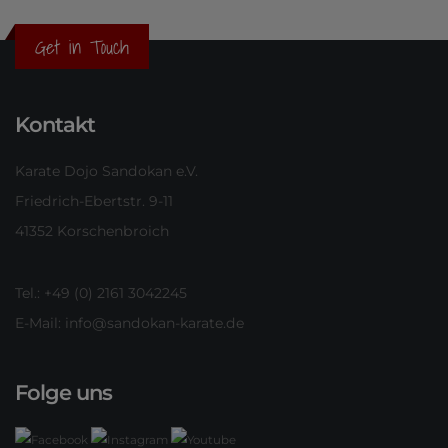
Get in Touch
Kontakt
Karate Dojo Sandokan e.V.
Friedrich-Ebertstr. 9-11
41352 Korschenbroich
Tel.: +49 (0) 2161 3042245
E-Mail:
info@sandokan-karate.de
Folge uns