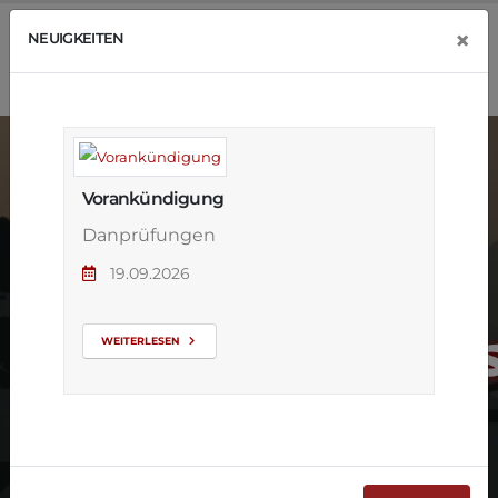
×
NEUIGKEITEN
Vorankündigung
Danprüfungen
19.09.2026
Kostenloser
Schnupperkur
WEITERLESEN
für die ganze
Familie!