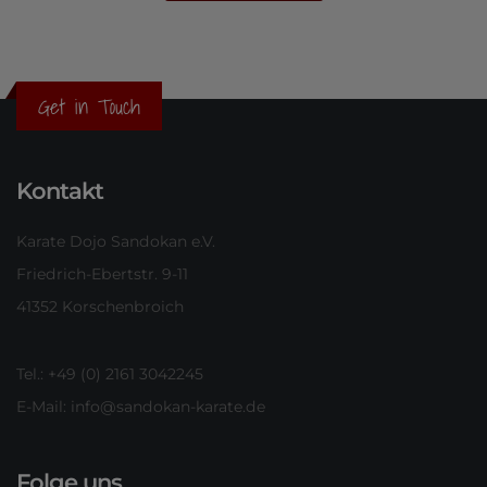
Get in Touch
Kontakt
Karate Dojo Sandokan e.V.
Friedrich-Ebertstr. 9-11
41352 Korschenbroich
Tel.: +49 (0) 2161 3042245
E-Mail:
info@sandokan-karate.de
Folge uns