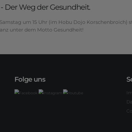
- Der Weg der Gesundheit.
Samstag um 15 Uhr (im Hobu Dojo Korschenbroich) s
ganz unter dem Motto Gesundheit!
Folge uns
S
I
Da
Co