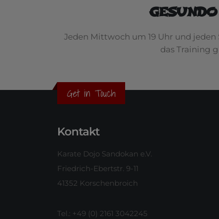
GESUNDO
Jeden Mittwoch um 19 Uhr und jeden 
das Training 
Get in Touch
Kontakt
Karate Dojo Sandokan e.V.
Friedrich-Ebertstr. 9-11
41352 Korschenbroich
Tel.: +49 (0) 2161 3042245