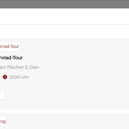
NSER DOJO
ANGEBOT
WO & WANN
VERAN
rrad-Tour
rc Fischer 5. Dan
es,
26
12:00 Uhr
 und
in in
se & Explizit