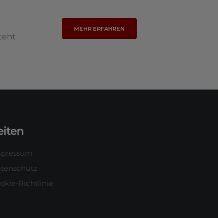
MEHR ERFAHREN
teht
eiten
mpressum
tenschutz
okie-Richtlinie