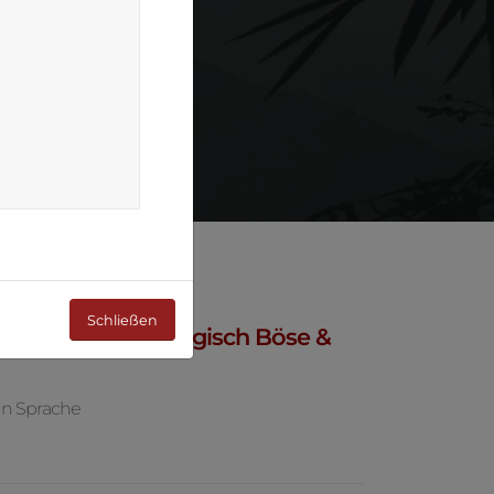
Schließen
abarettistin in Bergisch Böse &
en Sprache