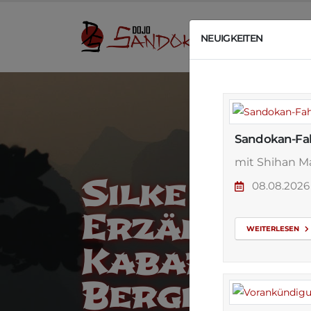
U
NEUIGKEITEN
Sandokan-Fah
mit Shihan Ma
Silke Höttg
08.08.20
Erzählerin
WEITERLESEN
Kabarettist
Bergisch Bö