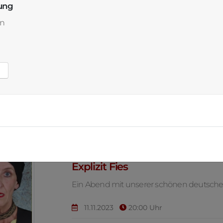
ung
n
Silke Höttges, Erzählerin und K
Explizit Fies
Ein Abend mit unserer schönen deutsch
11.11.2023
20:00 Uhr