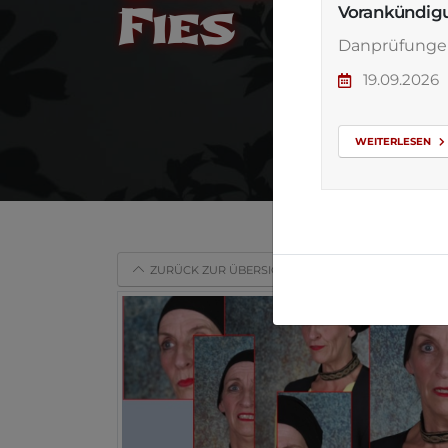
Fies
Vorankündig
Danprüfunge
19.09.2026
WEITERLESEN
ZURÜCK ZUR ÜBERSICHT