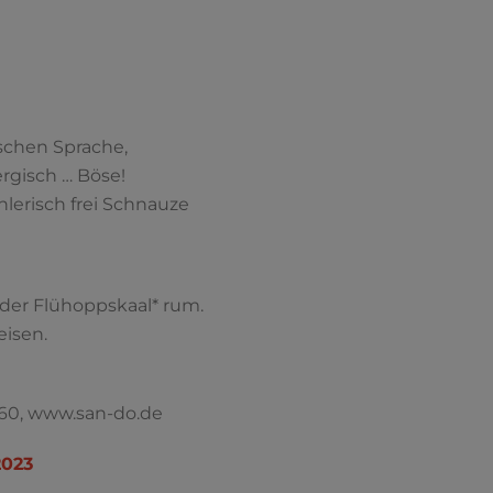
schen Sprache,
rgisch … Böse!
hlerisch frei Schnauze
t der Flühoppskaal* rum.
isen.
660, www.san-do.de
2023