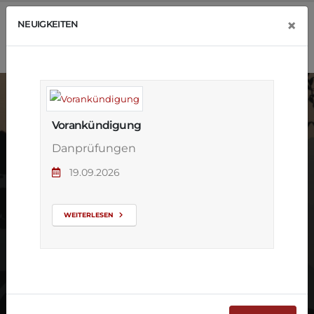
×
NEUIGKEITEN
Vorankündigung
Danprüfungen
19.09.2026
Sumba Salsa
Samba
WEITERLESEN
Cocktailparty