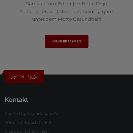
Samstag um 15 Uhr (im Hobu Dojo
Korschenbroich) steht das Training ganz
unter dem Motto Gesundheit!
MEHR ERFAHREN
Get in Touch
Kontakt
Karate Dojo Sandokan e.V.
Friedrich-Ebertstr. 9-11
41352 Korschenbroich