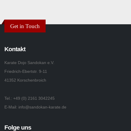
Get in Touch
Kontakt
Karate Dojo Sandokan e.V.
Friedrich-Ebertstr. 9-11
41352 Korschenbroich
Tel.: +49 (0) 2161 3042245
E-Mail:
info@sandokan-karate.de
Folge uns