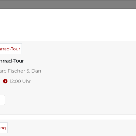
NSER DOJO
ANGEBOT
WO & WANN
VERAN
rrad-Tour
rc Fischer 5. Dan
Kyu- und
26
12:00 Uhr
ngen,
Feier