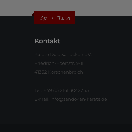
Get in Touch
Kontakt
Karate Dojo Sandokan e.V.
Friedrich-Ebertstr. 9-11
41352 Korschenbroich
Tel.: +49 (0) 2161 3042245
E-Mail:
info@sandokan-karate.de