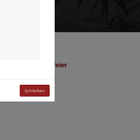
ngen, Sandokan-Feier
e Kyu Grade
Schließen