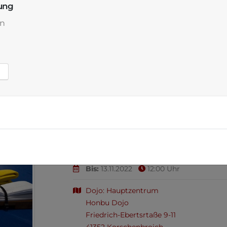
ung
n
Lehrgang, Kyu- und Dan-Prüfu
Prüfungen zum schwarzen Gürtel und all
Von:
12.11.2022
15:00 Uhr
Bis:
13.11.2022
12:00 Uhr
Dojo: Hauptzentrum
Honbu Dojo
Friedrich-Ebertsrtaße 9-11