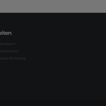
eiten
mpressum
tenschutz
okie-Richtlinie