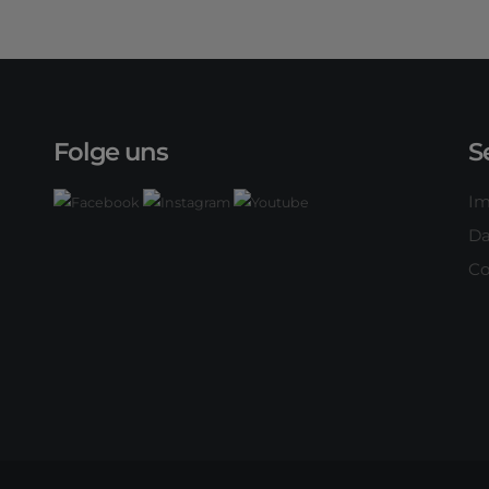
Folge uns
S
I
Da
Co