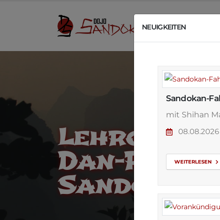
U
NEUIGKEITEN
Sandokan-Fah
mit Shihan Ma
Lehrgang, 
08.08.20
Dan-Prüfu
WEITERLESEN
Sandokan-