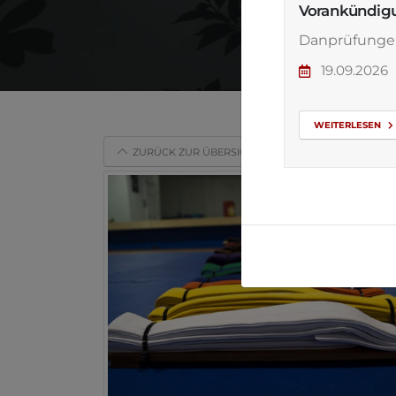
Vorankündig
Danprüfunge
19.09.2026
WEITERLESEN
ZURÜCK ZUR ÜBERSICHT