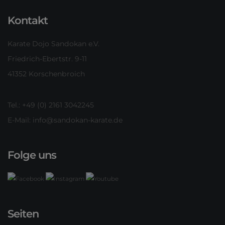
Kontakt
Karate Dojo Sandokan e.V.
Friedrich-Ebertstr. 9-11
41352 Korschenbroich
Tel.: +49 (0) 2161 3042245
E-Mail:
info@sandokan-karate.de
Folge uns
Seiten