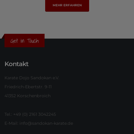
MEHR ERFAHREN
Get in Touch
Kontakt
Karate Dojo Sandokan e.V.
Friedrich-Ebertstr. 9-11
41352 Korschenbroich
Tel.: +49 (0) 2161 3042245
E-Mail:
info@sandokan-karate.de