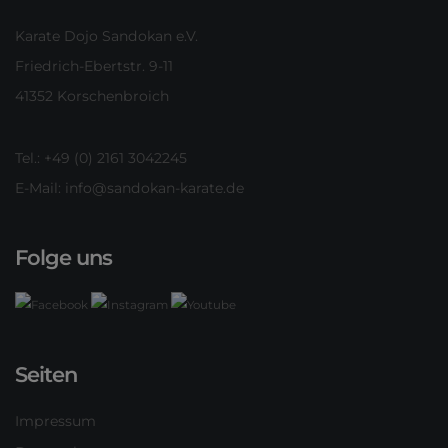
Karate Dojo Sandokan e.V.
Friedrich-Ebertstr. 9-11
41352 Korschenbroich
Tel.: +49 (0) 2161 3042245
E-Mail:
info@sandokan-karate.de
Folge uns
Seiten
Impressum