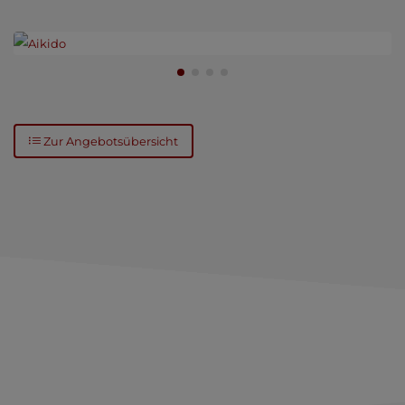
AIKIDO
Eine japanische Kampfkunst.
Hebel und Würfe wurden im Aikido weiterentwickelt und sind
Grundlage des Trainings.
Zur Angebotsübersicht